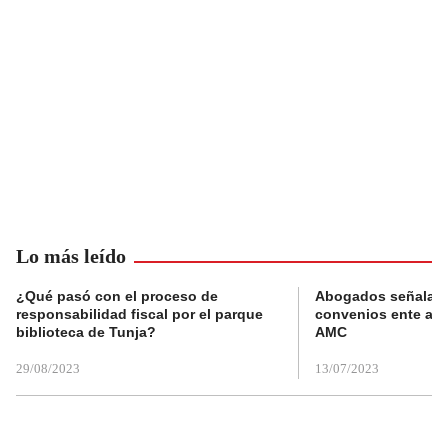
Lo más leído
¿Qué pasó con el proceso de
Abogados señalan 
responsabilidad fiscal por el parque
convenios ente alc
biblioteca de Tunja?
AMC
29/08/2023
13/07/2023