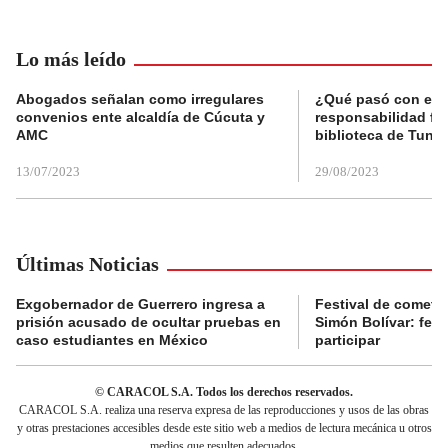
Lo más leído
Abogados señalan como irregulares
¿Qué pasó con el 
convenios ente alcaldía de Cúcuta y
responsabilidad fis
AMC
biblioteca de Tunja
13/07/2023
29/08/2023
Últimas Noticias
Exgobernador de Guerrero ingresa a
Festival de cometa
prisión acusado de ocultar pruebas en
Simón Bolívar: fec
caso estudiantes en México
participar
© CARACOL S.A. Todos los derechos reservados.
CARACOL S.A. realiza una reserva expresa de las reproducciones y usos de las obras
y otras prestaciones accesibles desde este sitio web a medios de lectura mecánica u otros
medios que resulten adecuados.