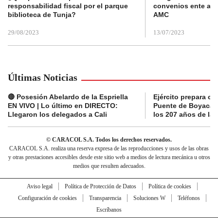
responsabilidad fiscal por el parque
convenios ente alc
biblioteca de Tunja?
AMC
29/08/2023
13/07/2023
Últimas Noticias
🔴 Posesión Abelardo de la Espriella
Ejército prepara ce
EN VIVO | Lo último en DIRECTO:
Puente de Boyacá 
Llegaron los delegados a Cali
los 207 años de la 
© CARACOL S.A. Todos los derechos reservados.
CARACOL S.A. realiza una reserva expresa de las reproducciones y usos de las obras
y otras prestaciones accesibles desde este sitio web a medios de lectura mecánica u otros
medios que resulten adecuados.
Aviso legal
Política de Protección de Datos
Política de cookies
Configuración de cookies
Transparencia
Soluciones W
Teléfonos
Escríbanos