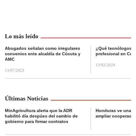
Lo más leído
Abogados señalan como irregulares
¿Qué tecnólogos re
convenios ente alcaldía de Cúcuta y
profesional en Col
AMC
13/02/2024
13/07/2023
Últimas Noticias
MinAgricultura alerta que la ADR
Honduras ve una o
habilitó día despúes del cambio de
ampliar cooperaci
gobierno para firmar contratos