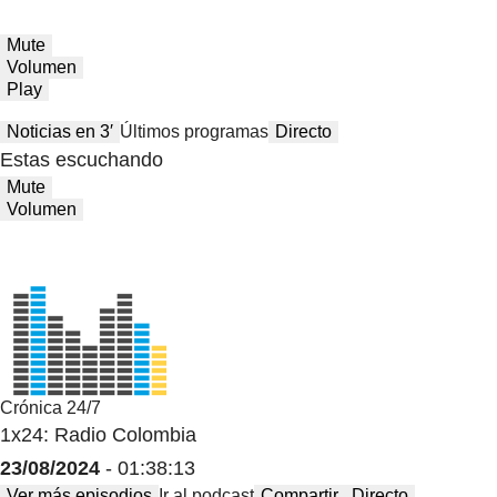
Mute
Volumen
Play
Noticias en 3′
Últimos programas
Directo
Estas escuchando
Mute
Volumen
Crónica 24/7
1x24: Radio Colombia
23/08/2024
- 01:38:13
Ver más episodios
Ir al podcast
Compartir
Directo