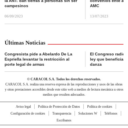
la ANT: dan tierras a personas sin ser
convenios ente alc
campesinos
AMC
06/09/2023
13/07/2023
Últimas Noticias
Congresista pide a Abelardo De La
El Congreso radicó
Espriella levantar la restricción al
ley que beneficia al
porte legal de armas
danza
© CARACOL S.A. Todos los derechos reservados.
CARACOL S.A. realiza una reserva expresa de las reproducciones y usos de las obras
y otras prestaciones accesibles desde este sitio web a medios de lectura mecánica u otros
medios que resulten adecuados.
Aviso legal
Política de Protección de Datos
Política de cookies
Configuración de cookies
Transparencia
Soluciones W
Teléfonos
Escríbanos