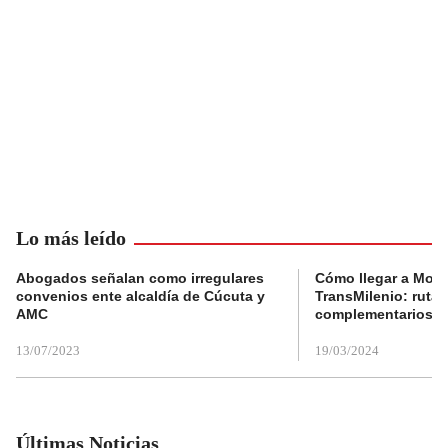
Lo más leído
Abogados señalan como irregulares
Cómo llegar a Mons
convenios ente alcaldía de Cúcuta y
TransMilenio: rutas
AMC
complementarios
13/07/2023
19/03/2024
Últimas Noticias