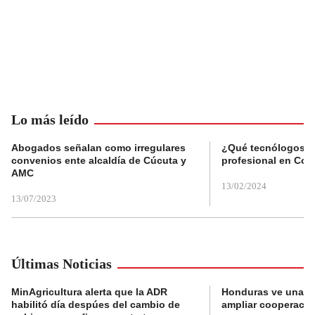
Lo más leído
Abogados señalan como irregulares
¿Qué tecnólogos re
convenios ente alcaldía de Cúcuta y
profesional en Col
AMC
13/02/2024
13/07/2023
Últimas Noticias
MinAgricultura alerta que la ADR
Honduras ve una o
habilitó día despúes del cambio de
ampliar cooperaci