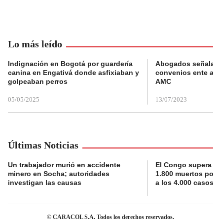
Lo más leído
Indignación en Bogotá por guardería
Abogados señalan 
canina en Engativá donde asfixiaban y
convenios ente alc
golpeaban perros
AMC
05/05/2025
13/07/2023
Últimas Noticias
Un trabajador murió en accidente
El Congo supera la 
minero en Socha; autoridades
1.800 muertos por 
investigan las causas
a los 4.000 casos
© CARACOL S.A. Todos los derechos reservados.