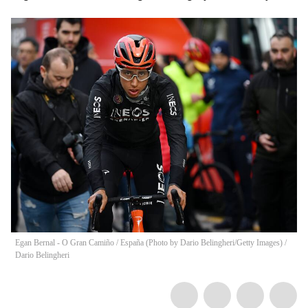
Egan Bernal - O Gran Camiño / España (Photo by Dario Belingheri/Getty Images)
/
Dario Belingheri