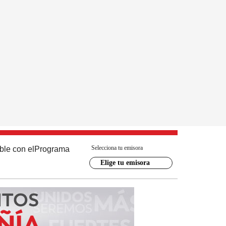
Selecciona tu emisora
ble con el
Programa
Elige tu emisora