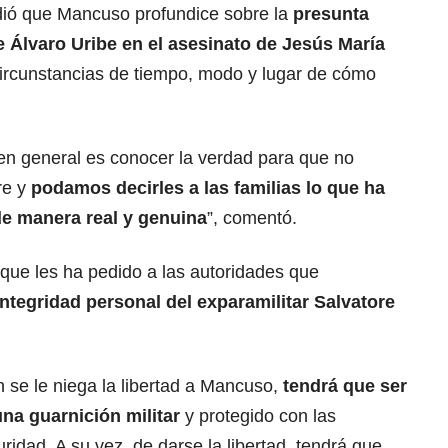
dió que Mancuso profundice sobre la
presunta
e Álvaro Uribe en el asesinato de Jesús María
circunstancias de tiempo, modo y lugar de cómo
en general es conocer la verdad para que no
re y
podamos decirles a las familias lo que ha
de manera real y genuina
”, comentó.
que les ha pedido a las autoridades que
integridad personal del exparamilitar Salvatore
n se le niega la libertad a Mancuso,
tendrá que ser
una guarnición militar
y protegido con las
idad. A su vez, de darse la libertad, tendrá que