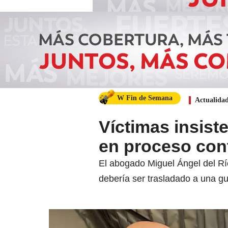
W Fin de Semana
Actualida
Víctimas insist
en proceso cont
El abogado Miguel Ángel del Rí
debería ser trasladado a una gua