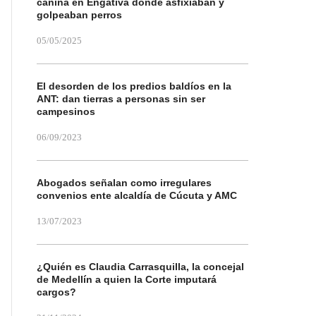
canina en Engativá donde asfixiaban y
golpeaban perros
05/05/2025
El desorden de los predios baldíos en la
ANT: dan tierras a personas sin ser
campesinos
06/09/2023
Abogados señalan como irregulares
convenios ente alcaldía de Cúcuta y AMC
13/07/2023
¿Quién es Claudia Carrasquilla, la concejal
de Medellín a quien la Corte imputará
cargos?