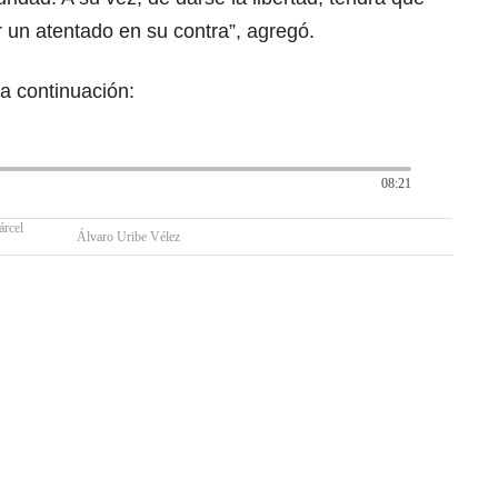
r un atentado en su contra”, agregó.
a continuación:
08:21
árcel
Álvaro Uribe Vélez