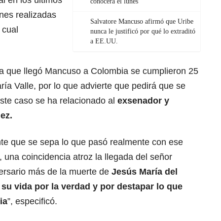
al en los últimos
conocerá el lunes
nes realizadas
Salvatore Mancuso afirmó que Uribe
 cual
nunca le justificó por qué lo extraditó
a EE.UU.
día que llegó Mancuso a Colombia se cumplieron 25
ía Valle, por lo que advierte que pedirá que se
este caso se ha relacionado al
exsenador y
ez.
te que se sepa lo que pasó realmente con ese
una coincidencia atroz la llegada del señor
ersario más de la muerte de
Jesús María del
su vida por la verdad y por destapar lo que
ia
”, especificó.