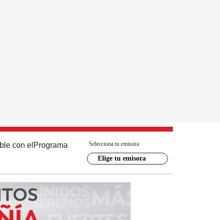
Selecciona tu emisora
ble con el
Programa
Elige tu emisora