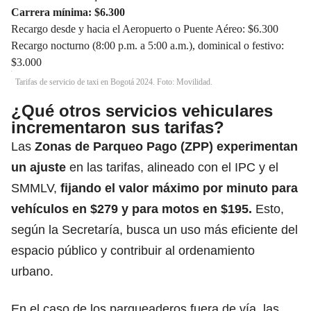
Carrera mínima: $6.300
Recargo desde y hacia el Aeropuerto o Puente Aéreo: $6.300
Recargo nocturno (8:00 p.m. a 5:00 a.m.), dominical o festivo:
$3.000
Tarifas de servicio de taxi en Bogotá 2024. Foto: Movilidad.
¿Qué otros servicios vehiculares
incrementaron sus tarifas?
Las
Zonas de Parqueo Pago (ZPP) experimentan
un ajuste
en las tarifas, alineado con el IPC y el
SMMLV,
fijando el valor máximo por minuto para
vehículos en $279 y para motos en $195.
Esto,
según la Secretaría, busca un uso más eficiente del
espacio público y contribuir al ordenamiento
urbano.
En el caso de los parqueaderos fuera de vía, las