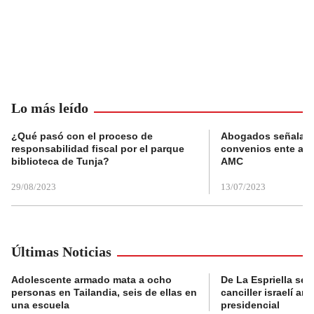
Lo más leído
¿Qué pasó con el proceso de
Abogados señalan 
responsabilidad fiscal por el parque
convenios ente alc
biblioteca de Tunja?
AMC
29/08/2023
13/07/2023
Últimas Noticias
Adolescente armado mata a ocho
De La Espriella se 
personas en Tailandia, seis de ellas en
canciller israelí a
una escuela
presidencial