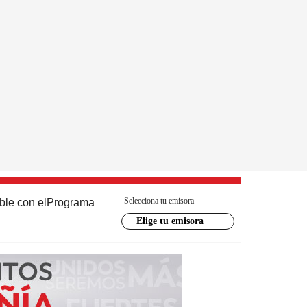
Selecciona tu emisora
ble con el
Programa
Elige tu emisora