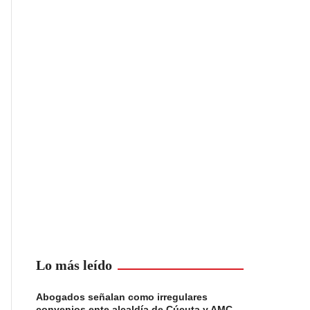
Lo más leído
Abogados señalan como irregulares
convenios ente alcaldía de Cúcuta y AMC