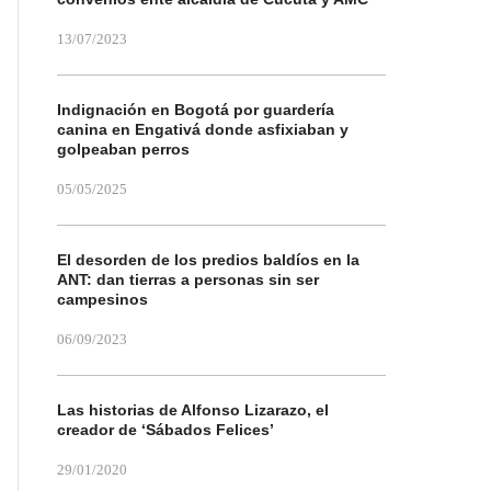
13/07/2023
Indignación en Bogotá por guardería
canina en Engativá donde asfixiaban y
golpeaban perros
05/05/2025
El desorden de los predios baldíos en la
ANT: dan tierras a personas sin ser
campesinos
06/09/2023
Las historias de Alfonso Lizarazo, el
creador de ‘Sábados Felices’
29/01/2020