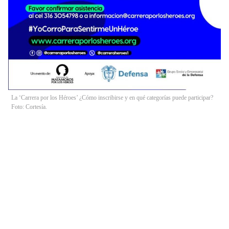
La ‘Carrera por los Héroes’ ¿Cómo inscribirse y en qué categorías puede participar?
Foto: Cortesía.