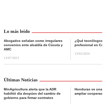
Lo más leído
Abogados señalan como irregulares
¿Qué tecnólogos re
convenios ente alcaldía de Cúcuta y
profesional en Col
AMC
13/02/2024
13/07/2023
Últimas Noticias
MinAgricultura alerta que la ADR
Honduras ve una o
habilitó día despúes del cambio de
ampliar cooperaci
gobierno para firmar contratos