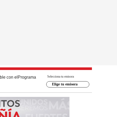
Selecciona tu emisora
ble con el
Programa
Elige tu emisora