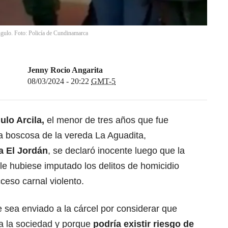
gulo. Foto: Policía de Cundinamarca
Jenny Rocio Angarita
08/03/2024 - 20:22
GMT-5
lo Arcila,
el menor de tres años que fue
a boscosa de la vereda La Aguadita,
 El Jordán
, se declaró inocente luego que la
le hubiese imputado los delitos de homicidio
ceso carnal violento.
e sea enviado a la cárcel por considerar que
a la sociedad y porque
podría existir riesgo de