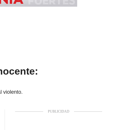
nocente:
 violento.