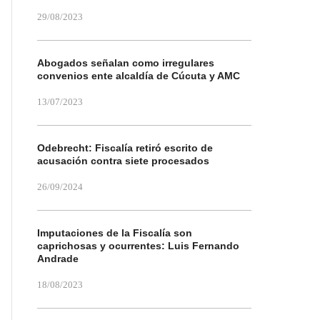
29/08/2023
Abogados señalan como irregulares
convenios ente alcaldía de Cúcuta y AMC
13/07/2023
Odebrecht: Fiscalía retiró escrito de
acusación contra siete procesados
26/09/2024
Imputaciones de la Fiscalía son
caprichosas y ocurrentes: Luis Fernando
Andrade
18/08/2023