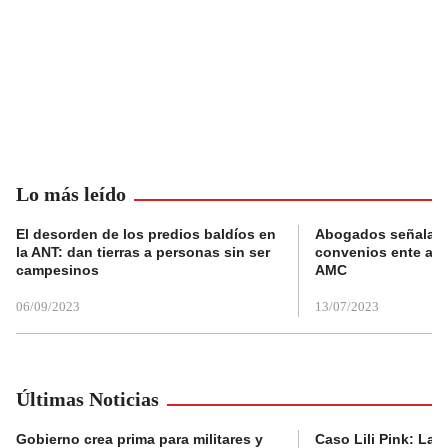
Lo más leído
El desorden de los predios baldíos en
Abogados señalan 
la ANT: dan tierras a personas sin ser
convenios ente alc
campesinos
AMC
06/09/2023
13/07/2023
Últimas Noticias
Gobierno crea prima para militares y
Caso Lili Pink: La F