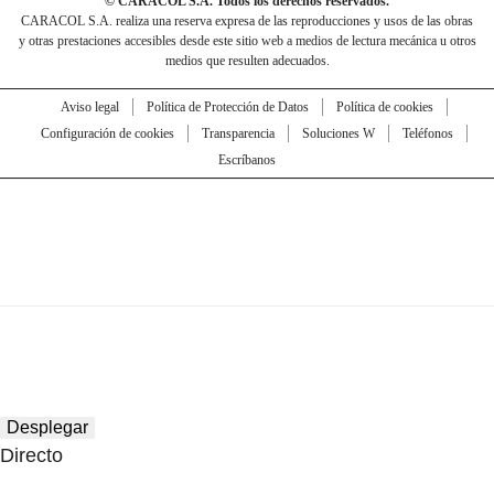
© CARACOL S.A. Todos los derechos reservados.
CARACOL S.A. realiza una reserva expresa de las reproducciones y usos de las obras
y otras prestaciones accesibles desde este sitio web a medios de lectura mecánica u otros
medios que resulten adecuados.
Aviso legal
Política de Protección de Datos
Política de cookies
Configuración de cookies
Transparencia
Soluciones W
Teléfonos
Escríbanos
Desplegar
Directo