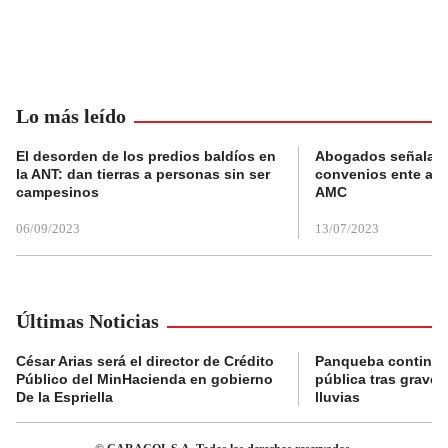
Lo más leído
El desorden de los predios baldíos en
Abogados señalan 
la ANT: dan tierras a personas sin ser
convenios ente alc
campesinos
AMC
06/09/2023
13/07/2023
Últimas Noticias
César Arias será el director de Crédito
Panqueba continua
Público del MinHacienda en gobierno
pública tras graves
De la Espriella
lluvias