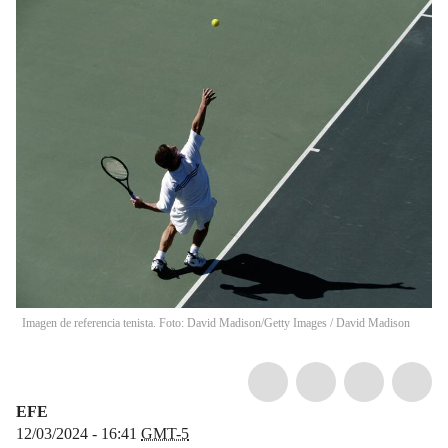
Imagen de referencia tenista. Foto: David Madison/Getty Images
/
David Madison
EFE
12/03/2024 - 16:41
GMT-5