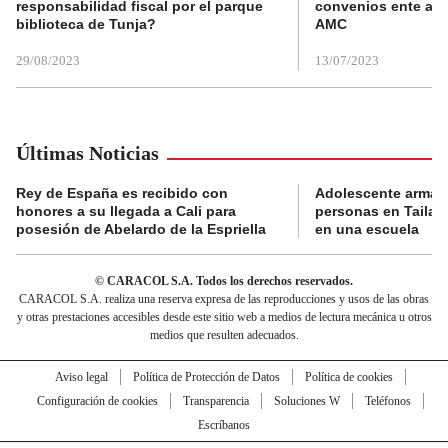
responsabilidad fiscal por el parque
convenios ente alc
biblioteca de Tunja?
AMC
29/08/2023
13/07/2023
Últimas Noticias
Rey de España es recibido con
Adolescente armad
honores a su llegada a Cali para
personas en Tailand
posesión de Abelardo de la Espriella
en una escuela
© CARACOL S.A. Todos los derechos reservados.
CARACOL S.A. realiza una reserva expresa de las reproducciones y usos de las obras
y otras prestaciones accesibles desde este sitio web a medios de lectura mecánica u otros
medios que resulten adecuados.
Aviso legal
Política de Protección de Datos
Política de cookies
Configuración de cookies
Transparencia
Soluciones W
Teléfonos
Escríbanos