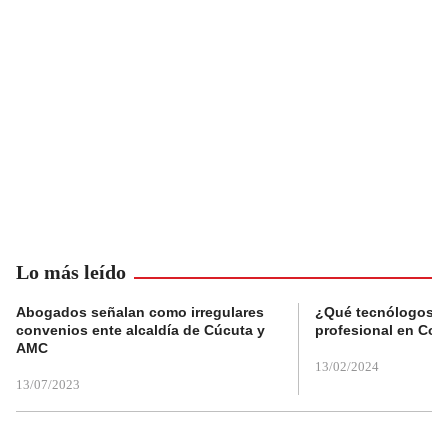
Lo más leído
Abogados señalan como irregulares
¿Qué tecnólogos re
convenios ente alcaldía de Cúcuta y
profesional en Col
AMC
13/02/2024
13/07/2023