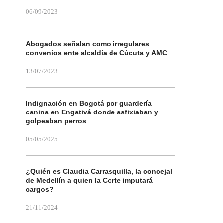
06/09/2023
Abogados señalan como irregulares
convenios ente alcaldía de Cúcuta y AMC
13/07/2023
Indignación en Bogotá por guardería
canina en Engativá donde asfixiaban y
golpeaban perros
05/05/2025
¿Quién es Claudia Carrasquilla, la concejal
de Medellín a quien la Corte imputará
cargos?
21/11/2024