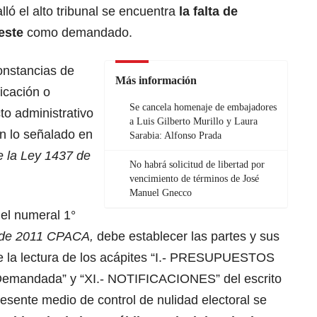
lló el alto tribunal se encuentra
la falta de
 este
como demandado.
onstancias de
Más información
icación o
Se cancela homenaje de embajadores
to administrativo
a Luis Gilberto Murillo y Laura
 lo señalado en
Sarabia: Alfonso Prada
e la Ley 1437 de
No habrá solicitud de libertad por
vencimiento de términos de José
Manuel Gnecco
 el numeral 1°
7 de 2011 CPACA,
debe establecer las partes y sus
 la lectura de los acápites “I.- PRESUPUESTOS
mandada” y “XI.- NOTIFICACIONES” del escrito
esente medio de control de nulidad electoral se