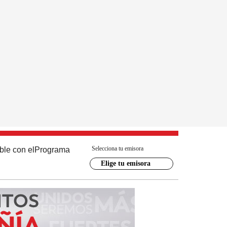
Selecciona tu emisora
ble con el
Programa
Elige tu emisora