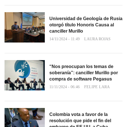
Universidad de Geología de Rusia
otorgó título Honoris Causa al
canciller Murillo
14/11/2024 - 11:49
LAURA ROJAS
“Nos preocupan los temas de
soberanía”: canciller Murillo por
compra de software Pegasus
11/11/2024 - 06:46
FELIPE LARA
Colombia vota a favor de la
resolución que pide el fin del
embargo de EE.UU. a Cuba