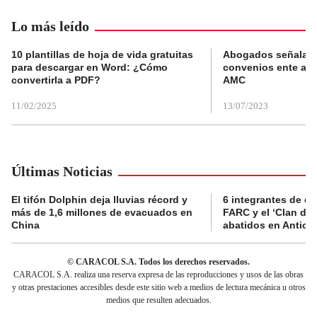
Lo más leído
10 plantillas de hoja de vida gratuitas
Abogados señalan 
para descargar en Word: ¿Cómo
convenios ente alc
convertirla a PDF?
AMC
11/02/2025
13/07/2023
Últimas Noticias
El tifón Dolphin deja lluvias récord y
6 integrantes de di
más de 1,6 millones de evacuados en
FARC y el ‘Clan del
China
abatidos en Antioq
© CARACOL S.A. Todos los derechos reservados.
CARACOL S.A. realiza una reserva expresa de las reproducciones y usos de las obras
y otras prestaciones accesibles desde este sitio web a medios de lectura mecánica u otros
medios que resulten adecuados.