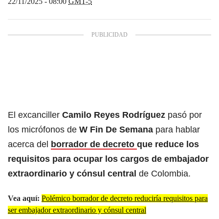
22/11/2025 - 08:00
GMT-5
El excanciller
Camilo Reyes Rodríguez
pasó por
los micrófonos de
W Fin De Semana
para hablar
acerca del
borrador de decreto
que reduce los
requisitos para ocupar los cargos de embajador
extraordinario y cónsul central
de Colombia.
Vea aquí:
Polémico borrador de decreto reduciría requisitos para
ser embajador extraordinario y cónsul central