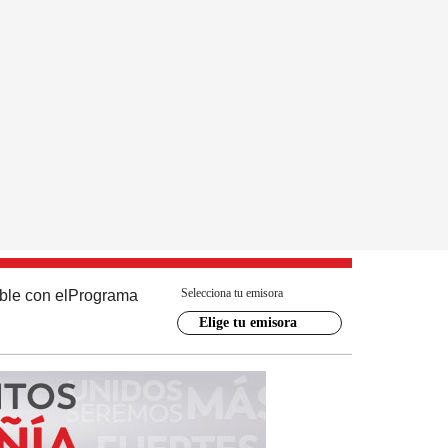
Selecciona tu emisora
ble con el
Programa
Elige tu emisora