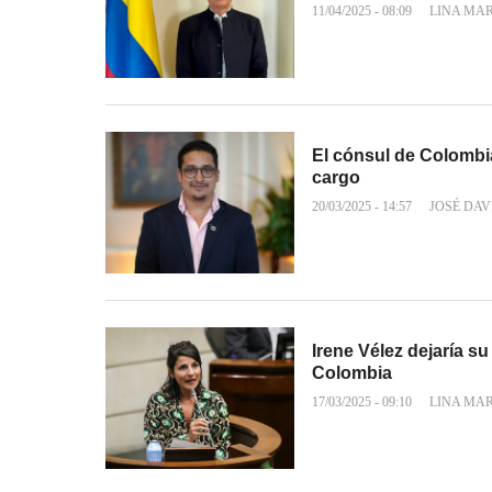
11/04/2025 - 08:09
LINA MA
El cónsul de Colombi
cargo
20/03/2025 - 14:57
JOSÉ DAV
Irene Vélez dejaría s
Colombia
17/03/2025 - 09:10
LINA MA