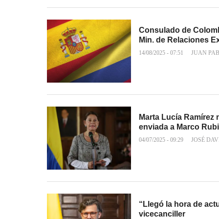
Consulado de Colombi
Min. de Relaciones Ex
14/08/2025 - 07:51
JUAN PA
Marta Lucía Ramírez n
enviada a Marco Rub
04/07/2025 - 09:29
JOSÉ DAV
“Llegó la hora de actu
vicecanciller