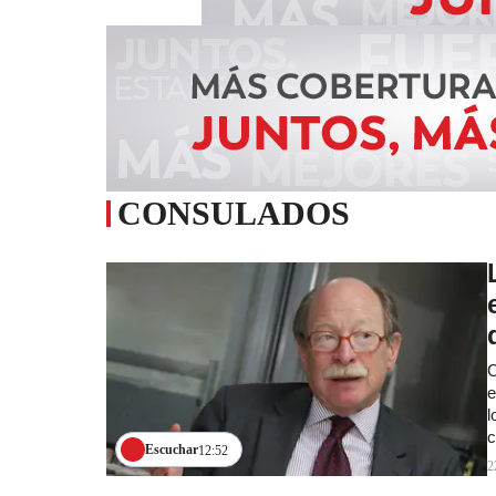
CONSULADOS
C
e
l
c
Escuchar
12:52
2