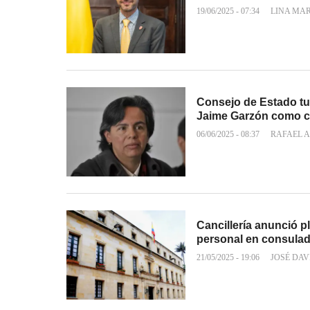
19/06/2025 - 07:34
LINA MA
Consejo de Estado t
Jaime Garzón como c
06/06/2025 - 08:37
RAFAEL A
Cancillería anunció p
personal en consula
21/05/2025 - 19:06
JOSÉ DAV