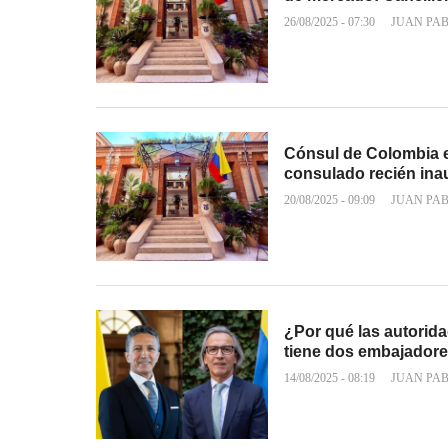
26/08/2025 - 07:30
JUAN PA
Cónsul de Colombia e
consulado recién in
20/08/2025 - 09:09
JUAN PA
¿Por qué las autorid
tiene dos embajadore
14/08/2025 - 08:19
JUAN PA