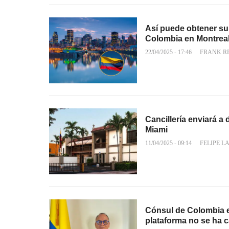
Así puede obtener s
Colombia en Montreal 
22/04/2025 - 17:46
FRANK R
Cancillería enviará 
Miami
11/04/2025 - 09:14
FELIPE L
Cónsul de Colombia en
plataforma no se ha 