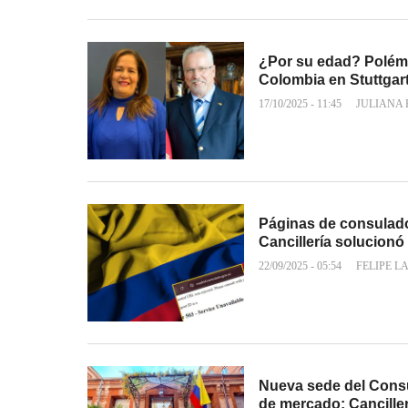
¿Por su edad? Polémi
Colombia en Stuttgar
17/10/2025 - 11:45
JULIANA
Páginas de consulado
Cancillería solucionó
22/09/2025 - 05:54
FELIPE L
Nueva sede del Consu
de mercado: Canciller