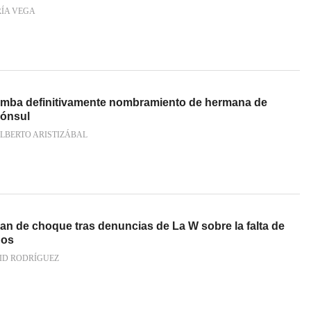
RÍA VEGA
umba definitivamente nombramiento de hermana de
ónsul
LBERTO ARISTIZÁBAL
lan de choque tras denuncias de La W sobre la falta de
dos
ID RODRÍGUEZ