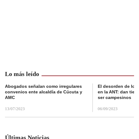
Lo más leído
Abogados señalan como irregulares
El desorden de los
convenios ente alcaldía de Cúcuta y
en la ANT: dan tier
AMC
ser campesinos
13/07/2023
06/09/2023
Últimas Noticias