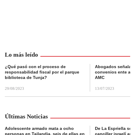
Lo más leído
¿Qué pasó con el proceso de
Abogados señalan 
responsabilidad fiscal por el parque
convenios ente alc
biblioteca de Tunja?
AMC
29/08/2023
13/07/2023
Últimas Noticias
Adolescente armado mata a ocho
De La Espriella se 
personas en Tailandia, seis de ellas en
canciller israelí a