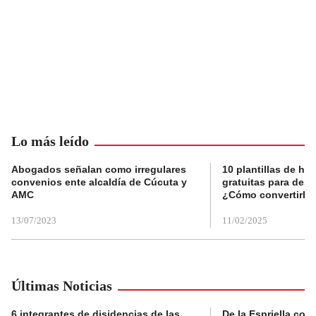
Lo más leído
Abogados señalan como irregulares
10 plantillas de hoj
convenios ente alcaldía de Cúcuta y
gratuitas para des
AMC
¿Cómo convertirla
13/07/2023
11/02/2025
Últimas Noticias
6 integrantes de disidencias de las
De la Espriella con