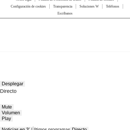
Configuración de cookies
Transparencia
Soluciones W
Teléfonos
Escríbanos
Desplegar
Directo
Mute
Volumen
Play
Noticias en 3′
Últimos programas
Directo