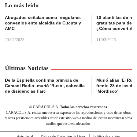
Lo más leído
Abogados señalan como irregulares
10 plantillas de hoj
convenios ente alcaldía de Cúcuta y
gratuitas para des
AMC
¿Cómo convertirla
13/07/2023
11/02/2025
Últimas Noticias
De la Espriella confirma primicia de
Murió alias ‘El Ruso
Caracol Radio: murió ‘Ruso’, cabecilla
frente 28 de las di
de disidencias Farc
‘Mordisco’
© CARACOL S.A. Todos los derechos reservados.
CARACOL S.A. realiza una reserva expresa de las reproducciones y usos de las obras
y otras prestaciones accesibles desde este sitio web a medios de lectura mecánica u otros
medios que resulten adecuados.
Aviso legal
Política de Protección de Datos
Política de cookies