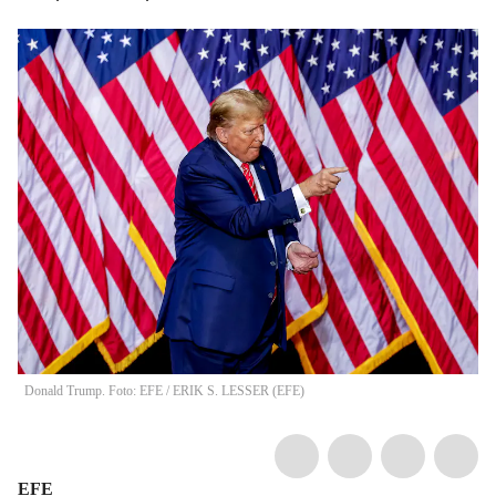
Donald Trump. Foto: EFE
/
ERIK S. LESSER
(
EFE
)
EFE