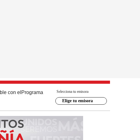
Selecciona tu emisora
ble con el
Programa
Elige tu emisora