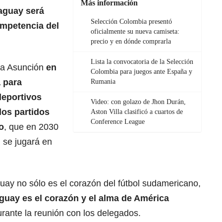
Más información
aguay será
Selección Colombia presentó
ompetencia del
oficialmente su nueva camiseta:
precio y en dónde comprarla
Lista la convocatoria de la Selección
ó a Asunción
en
Colombia para juegos ante España y
a para
Rumania
deportivos
Video: con golazo de Jhon Durán,
los partidos
Aston Villa clasificó a cuartos de
Conference League
o
, que en 2030
 se jugará en
y no sólo es el corazón del fútbol sudamericano,
uay es el corazón y el alma de América
urante la reunión con los delegados.