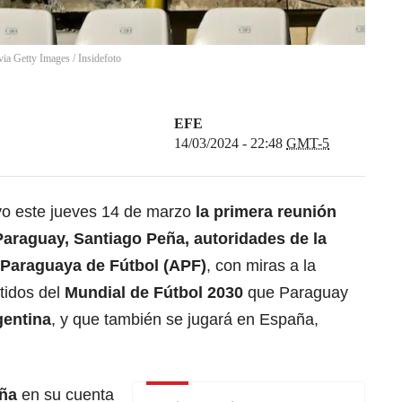
via Getty Images
/
Insidefoto
EFE
14/03/2024 - 22:48
GMT-5
o este jueves 14 de marzo
la primera reunión
Paraguay, Santiago Peña, autoridades de la
 Paraguaya de Fútbol (APF)
, con miras a la
tidos del
Mundial de Fútbol 2030
que Paraguay
gentina
, y que también se jugará en España,
eña
en su cuenta