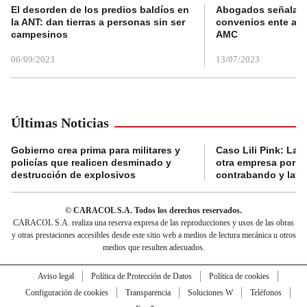
El desorden de los predios baldíos en
Abogados señalan 
la ANT: dan tierras a personas sin ser
convenios ente alc
campesinos
AMC
06/09/2023
13/07/2023
Últimas Noticias
Gobierno crea prima para militares y
Caso Lili Pink: La F
policías que realicen desminado y
otra empresa por p
destrucción de explosivos
contrabando y lava
© CARACOL S.A. Todos los derechos reservados.
CARACOL S.A. realiza una reserva expresa de las reproducciones y usos de las obras
y otras prestaciones accesibles desde este sitio web a medios de lectura mecánica u otros
medios que resulten adecuados.
Aviso legal
Política de Protección de Datos
Política de cookies
Configuración de cookies
Transparencia
Soluciones W
Teléfonos