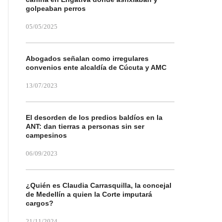
golpeaban perros
05/05/2025
Abogados señalan como irregulares
convenios ente alcaldía de Cúcuta y AMC
13/07/2023
El desorden de los predios baldíos en la
ANT: dan tierras a personas sin ser
campesinos
06/09/2023
¿Quién es Claudia Carrasquilla, la concejal
de Medellín a quien la Corte imputará
cargos?
21/11/2024