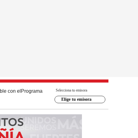
Selecciona tu emisora
ble con el
Programa
Elige tu emisora