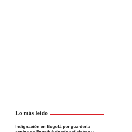
Lo más leído
Indignación en Bogotá por guardería
canina en Engativá donde asfixiaban y