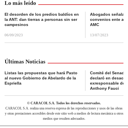
Lo más leído
El desorden de los predios baldíos en
Abogados señalan 
la ANT: dan tierras a personas sin ser
convenios ente alc
campesinos
AMC
06/09/2023
13/07/2023
Últimas Noticias
Listas las propuestas que hará Pasto
Comité del Senado 
al nuevo Gobierno de Abelardo de la
declaró en desacat
Espriella
exresponsable de l
Anthony Fauci
© CARACOL S.A. Todos los derechos reservados.
CARACOL S.A. realiza una reserva expresa de las reproducciones y usos de las obras
y otras prestaciones accesibles desde este sitio web a medios de lectura mecánica u otros
medios que resulten adecuados.