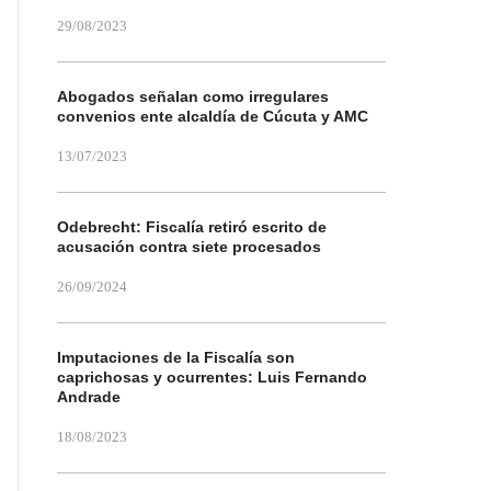
29/08/2023
Abogados señalan como irregulares
convenios ente alcaldía de Cúcuta y AMC
13/07/2023
Odebrecht: Fiscalía retiró escrito de
acusación contra siete procesados
26/09/2024
Imputaciones de la Fiscalía son
caprichosas y ocurrentes: Luis Fernando
Andrade
18/08/2023