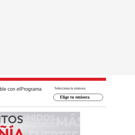
Selecciona tu emisora
ble con el
Programa
Elige tu emisora