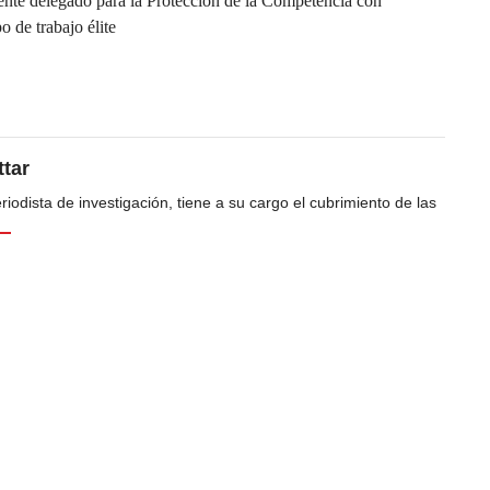
nte delegado para la Protección de la Competencia con
 de trabajo élite
tar
odista de investigación, tiene a su cargo el cubrimiento de las