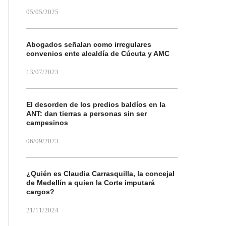
05/05/2025
Abogados señalan como irregulares
convenios ente alcaldía de Cúcuta y AMC
13/07/2023
El desorden de los predios baldíos en la
ANT: dan tierras a personas sin ser
campesinos
06/09/2023
¿Quién es Claudia Carrasquilla, la concejal
de Medellín a quien la Corte imputará
cargos?
21/11/2024