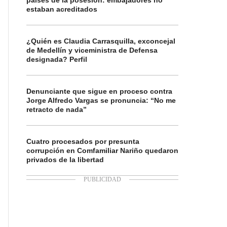
países de la posesión: embajadores no
estaban acreditados
¿Quién es Claudia Carrasquilla, exconcejal
de Medellín y viceministra de Defensa
designada? Perfil
Denunciante que sigue en proceso contra
Jorge Alfredo Vargas se pronuncia: “No me
retracto de nada”
Cuatro procesados por presunta
corrupción en Comfamiliar Nariño quedaron
privados de la libertad