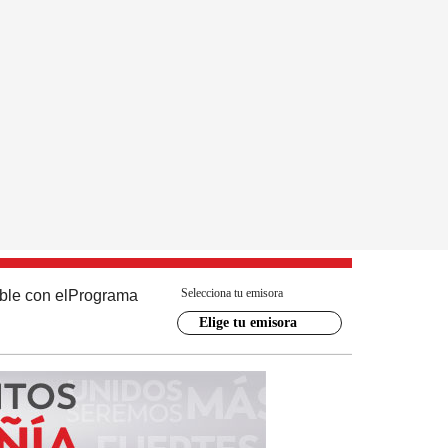
Selecciona tu emisora
ble con el
Programa
Elige tu emisora