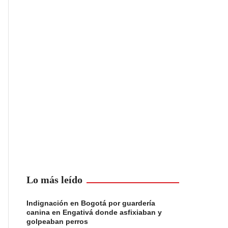
Lo más leído
Indignación en Bogotá por guardería
canina en Engativá donde asfixiaban y
golpeaban perros