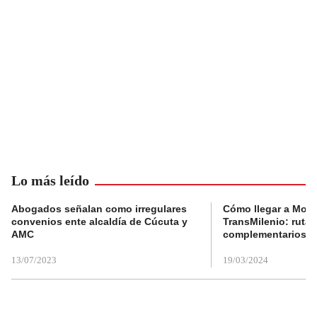
Lo más leído
Abogados señalan como irregulares
Cómo llegar a Mons
convenios ente alcaldía de Cúcuta y
TransMilenio: rutas
AMC
complementarios
13/07/2023
19/03/2024