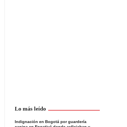
Lo más leído
Indignación en Bogotá por guardería
canina en Engativá donde asfixiaban y