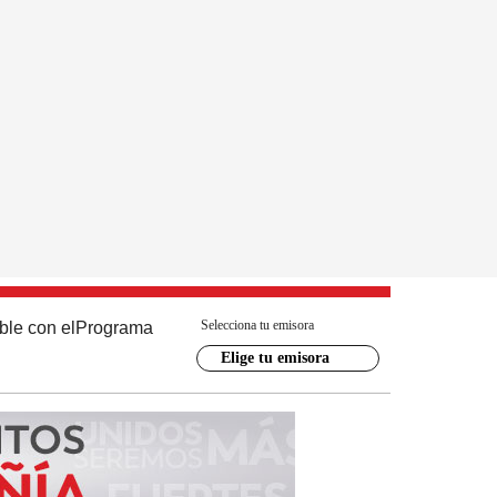
Selecciona tu emisora
ble con el
Programa
Elige tu emisora