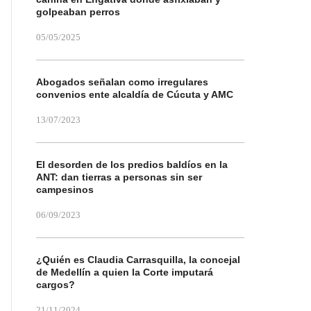
golpeaban perros
05/05/2025
Abogados señalan como irregulares
convenios ente alcaldía de Cúcuta y AMC
13/07/2023
El desorden de los predios baldíos en la
ANT: dan tierras a personas sin ser
campesinos
06/09/2023
¿Quién es Claudia Carrasquilla, la concejal
de Medellín a quien la Corte imputará
cargos?
21/11/2024