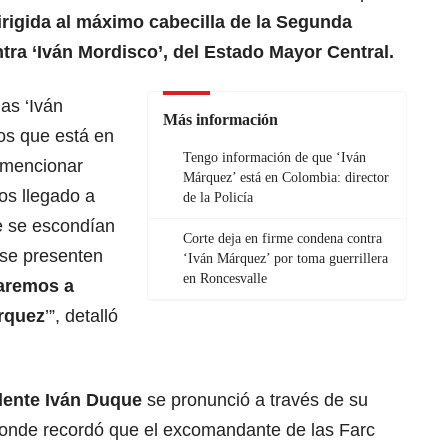
irigida al máximo cabecilla de la Segunda
tra ‘Iván Mordisco’, del Estado Mayor Central.
as ‘Iván
Más información
os que está en
Tengo información de que ‘Iván
o mencionar
Márquez’ está en Colombia: director
os llegado a
de la Policía
e se escondían
Corte deja en firme condena contra
 se presenten
‘Iván Márquez’ por toma guerrillera
en Roncesvalle
garemos a
árquez
’”, detalló
dente Iván Duque
se pronunció a través de su
 donde recordó que el excomandante de las Farc