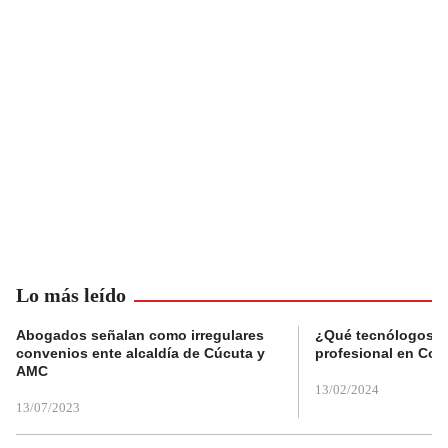
Lo más leído
Abogados señalan como irregulares
¿Qué tecnólogos re
convenios ente alcaldía de Cúcuta y
profesional en Col
AMC
13/02/2024
13/07/2023