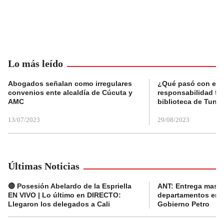
Lo más leído
Abogados señalan como irregulares
¿Qué pasó con el 
convenios ente alcaldía de Cúcuta y
responsabilidad fis
AMC
biblioteca de Tunja
13/07/2023
29/08/2023
Últimas Noticias
🔴 Posesión Abelardo de la Espriella
ANT: Entrega masiva
EN VIVO | Lo último en DIRECTO:
departamentos en e
Llegaron los delegados a Cali
Gobierno Petro