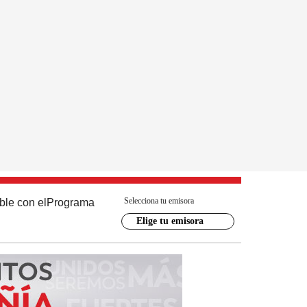
Selecciona tu emisora
ble con el
Programa
Elige tu emisora