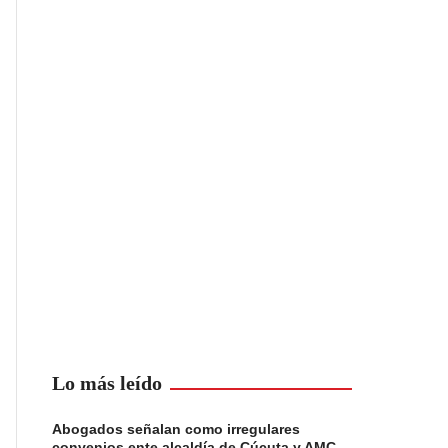
Lo más leído
Abogados señalan como irregulares
convenios ente alcaldía de Cúcuta y AMC