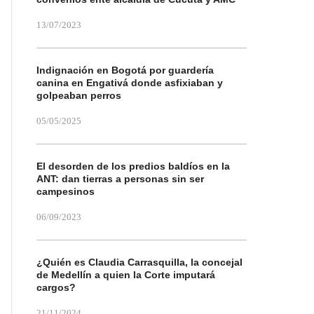
13/07/2023
Indignación en Bogotá por guardería
canina en Engativá donde asfixiaban y
golpeaban perros
05/05/2025
El desorden de los predios baldíos en la
ANT: dan tierras a personas sin ser
campesinos
06/09/2023
¿Quién es Claudia Carrasquilla, la concejal
de Medellín a quien la Corte imputará
cargos?
21/11/2024