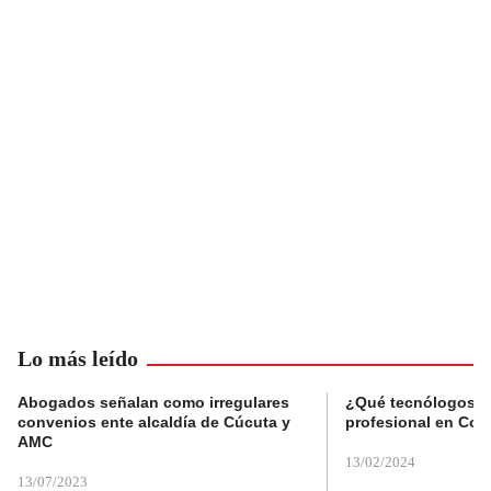
Lo más leído
Abogados señalan como irregulares
¿Qué tecnólogos re
convenios ente alcaldía de Cúcuta y
profesional en Col
AMC
13/02/2024
13/07/2023