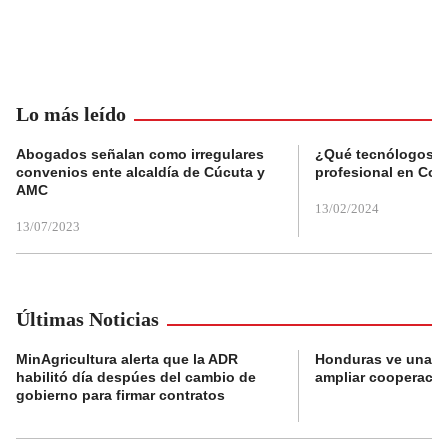
Lo más leído
Abogados señalan como irregulares
¿Qué tecnólogos re
convenios ente alcaldía de Cúcuta y
profesional en Col
AMC
13/02/2024
13/07/2023
Últimas Noticias
MinAgricultura alerta que la ADR
Honduras ve una o
habilitó día despúes del cambio de
ampliar cooperaci
gobierno para firmar contratos