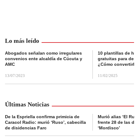
Lo más leído
Abogados señalan como irregulares
10 plantillas de hoj
convenios ente alcaldía de Cúcuta y
gratuitas para des
AMC
¿Cómo convertirla
13/07/2023
11/02/2025
Últimas Noticias
De la Espriella confirma primicia de
Murió alias ‘El Ruso
Caracol Radio: murió ‘Ruso’, cabecilla
frente 28 de las di
de disidencias Farc
‘Mordisco’