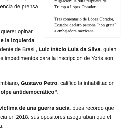
migración: la dura respuesta de
rencia de prensa
Trump a López Obrador
Tras comentario de López Obrador,
Ecuador declaró persona “non grata”
 querer opinar
a embajadora mexicana
de la izquierda
idente de Brasil,
Luiz Inácio Lula da Silva
, quien
s impedimentos para la inscripción de Yoris son
ombiano,
Gustavo Petro
, calificó la inhabilitación
golpe antidemocrático”
.
víctima de una
guerra
sucia
, pues recordó que
ncia en 2018, sus opositores aseguraban que el
a.