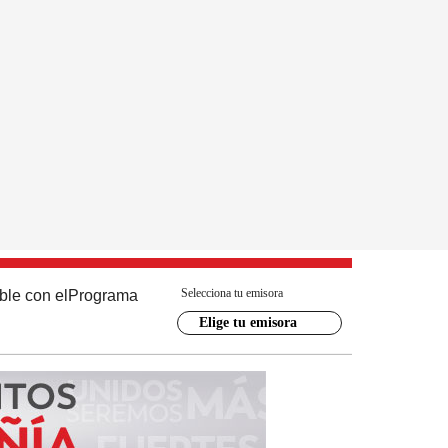
Selecciona tu emisora
ble con el
Programa
Elige tu emisora