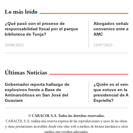
Lo más leído
¿Qué pasó con el proceso de
Abogados señalan 
responsabilidad fiscal por el parque
convenios ente alc
biblioteca de Tunja?
AMC
29/08/2023
13/07/2023
Últimas Noticias
Gobernador reporta hallazgo de
¿Quién es el vende
explosivos frente a Base de
que estuvo en la p
Antinarcóticos en San José del
presidencial de Abe
Guaviare
Espriella?
© CARACOL S.A. Todos los derechos reservados.
CARACOL S.A. realiza una reserva expresa de las reproducciones y usos de las obras
y otras prestaciones accesibles desde este sitio web a medios de lectura mecánica u otros
medios que resulten adecuados.