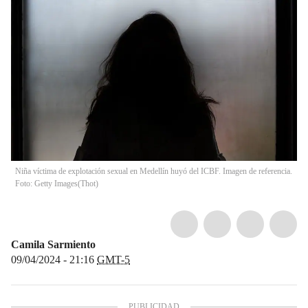
Niña víctima de explotación sexual en Medellín huyó del ICBF. Imagen de referencia.
Foto: Getty Images
(
Thot
)
Camila Sarmiento
09/04/2024 - 21:16
GMT-5