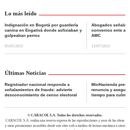
Lo más leído
Indignación en Bogotá por guardería
Abogados señalan 
canina en Engativá donde asfixiaban y
convenios ente alc
golpeaban perros
AMC
05/05/2025
13/07/2023
Últimas Noticias
Registrador nacional responde a
MinHacienda presen
señalamientos de fraude: advierte
renuncia y aseguró
desconocimiento de censo electoral
tiempo para culmina
© CARACOL S.A. Todos los derechos reservados.
CARACOL S.A. realiza una reserva expresa de las reproducciones y usos de las obras
y otras prestaciones accesibles desde este sitio web a medios de lectura mecánica u otros