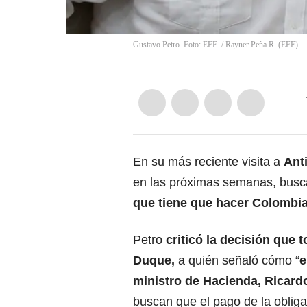
Gustavo Petro. Foto: EFE.
/
Rayner Peña R.
(
EFE
)
En su más reciente visita a
Ant
en las próximas semanas, busc
que tiene que hacer Colombia
Petro
criticó la decisión que
Duque
,
a quién señaló cómo “
e
ministro de Hacienda, Ricardo
buscan que el pago de la obliga