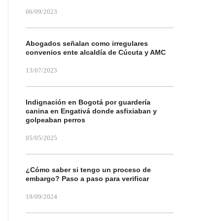
06/09/2023
Abogados señalan como irregulares
convenios ente alcaldía de Cúcuta y AMC
13/07/2023
Indignación en Bogotá por guardería
canina en Engativá donde asfixiaban y
golpeaban perros
05/05/2025
¿Cómo saber si tengo un proceso de
embargo? Paso a paso para verificar
19/09/2024