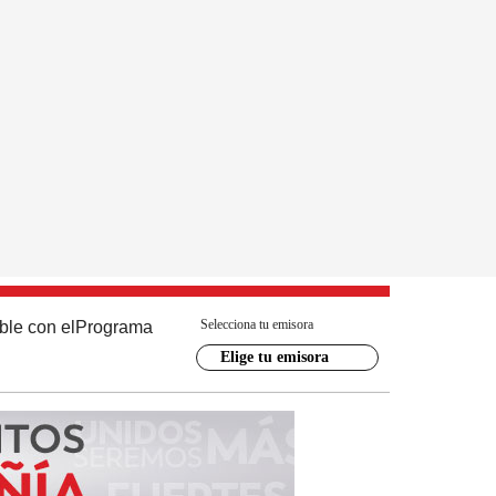
Selecciona tu emisora
ble con el
Programa
Elige tu emisora