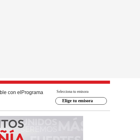
Selecciona tu emisora
ble con el
Programa
Elige tu emisora