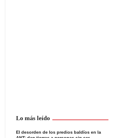
Lo más leído
El desorden de los predios baldíos en la
ANT: dan tierras a personas sin ser