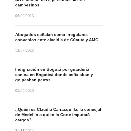
campesinos
06/09/2023
Abogados señalan como irregulares
convenios ente alcaldía de Cúcuta y AMC
13/07/2023
Indignación en Bogotá por guardería
canina en Engativá donde asfixiaban y
golpeaban perros
05/05/2025
¿Quién es Claudia Carrasquilla, la concejal
de Medellín a quien la Corte imputará
cargos?
21/11/2024