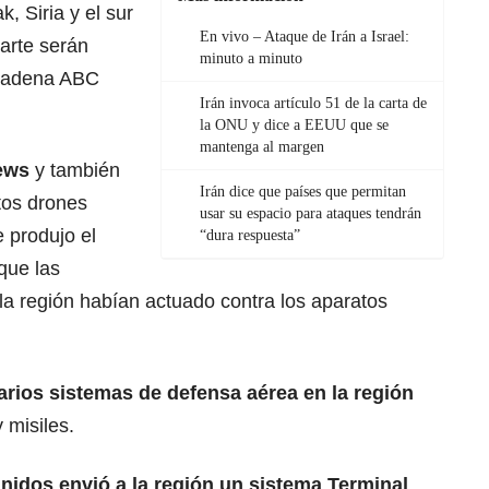
, Siria y el sur
En vivo – Ataque de Irán a Israel:
arte serán
minuto a minuto
 cadena ABC
Irán invoca artículo 51 de la carta de
la ONU y dice a EEUU que se
mantenga al margen
ews
y también
Irán dice que países que permitan
tos drones
usar su espacio para ataques tendrán
 produjo el
“dura respuesta”
 que las
a región habían actuado contra los aparatos
rios sistemas de defensa aérea en la región
 misiles.
nidos envió a la región un sistema Terminal