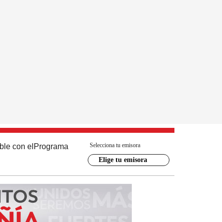
Selecciona tu emisora
ble con el
Programa
Elige tu emisora